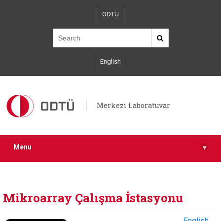
Skip
ODTÜ
to
main
content
English
Merkezi Laboratuvar
Menu
▾
Mikroarray Çalışma İstasyonu
English