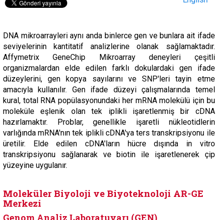
DNA mikroarrayleri aynı anda binlerce gen ve bunlara ait ifade
seviyelerinin kantitatif analizlerine olanak sağlamaktadır.
Affymetrix GeneChip Mikroarray deneyleri çeşitli
organizmalardan elde edilen farklı dokulardaki gen ifade
düzeylerini, gen kopya sayılarını ve SNP'leri tayin etme
amacıyla kullanılır. Gen ifade düzeyi çalışmalarında temel
kural, total RNA popülasyonundaki her mRNA molekülü için bu
moleküle eşlenik olan tek iplikli işaretlenmiş bir cDNA
hazırlamaktır. Problar, genellikle işaretli nükleotidlerin
varlığında mRNA'nın tek iplikli cDNA'ya ters transkripsiyonu ile
üretilir. Elde edilen cDNA'ların hücre dışında in vitro
transkripsiyonu sağlanarak ve biotin ile işaretlenerek çip
yüzeyine uygulanır.
Moleküler Biyoloji ve Biyoteknoloji AR-GE
Merkezi
Genom Analiz Laboratuvarı (GEN)