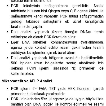
şekilde temin edilmelidir.
PCR ürünlerinin saflaştırılması gereklidir. Analiz
talebinde bulunan kişi Qiagen veya Q-Biogene kitleri ile
saflaştırmayı kendi yapabilir. PCR ürünü saflaştırmadan
geldiği takdirde saflaştırma ek ücret karşılığında
tarafımızdan yapılır.
Dizi analizi yapılmak üzere örneğin DNA'sı temin
edilmişse ek olarak PCR ücreti de alınır.
Eğer DNA örnekleri konsantrasyonu ayarlanmadan,
agaroz jelde kontrol edilip resim çekilmeden teslim
edildiyse bu işlemler için ek ücret alınır.
Dizi analizi yapılacak bölgenin uzunluğu belirtilmelidir.
500 bp'den uzun bölgelerde sonuç alabilmek için
sekans PCR'ı işlemi sırasında "iç primerler" de
kullanılmalıdır.
Mikrosatelit ve AFLP Analizi
PCR işlemi 5'- FAM, TET yada HEX florasan işaretli
primerler kullanılarak yapılmalıdır.
PCR ürünlerinden 5'er µl agaroz jelde uygun büyüklükte
bantları olan DNA ladder ile kontrol edilmeli ve resmi