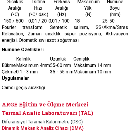
Sıcaklık
Isıtma
Frekans
Maksimum
Numune
Aralığı
Hızı
Aralığı
Yük
Boyu
(ºC)
(ºC/ dak.)
(Hz)
(N)
(mm)
-150 / 600
0,01 / 20
0,01 / 100
18
25-50
Fourier transform. Sentetik salınım, SS/Akma/Stres
Relaxation, Zaman sıcaklık süper pozisyonu, Aktivasyon
enerjisi, Otomatik sıvı azot soğutması.
Numune Özellikleri
Kalınlık
Uzunluk
Genişlik
Bükme
Maksimum 4mm
55-60 mm
Maksimum 14 mm
Çekme
0.1 - 3 mm
35 - 55 mm
Maksimum 10 mm
Uygulamalar
Camsı geçiş sıcaklığı
ARGE Eğitim ve Ölçme Merkezi
Termal Analiz Laboratuvarı (TAL)
Diferansiyel Taramalı Kalorimetre (DSC)
Dinamik Mekanik Analiz Cihazı (DMA)