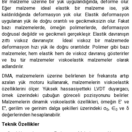
Bir malzeme üzerine bir yük uygulandığında, deforme olur.
Eğer malzeme ideal elastik bir malzeme ise, yük
kaldırıldığında deformasyon yok olur. Elastik deformasyon
uygulanan yük ile doğru orantılı ve gecikmeksizin olur. Fakat
bazı malzemelerde, örneğin polimerlerde, deformasyon
doğrusal değildir ve gecikmeli gerçekleşir. Elastik davranışın
zıttı viskoz davranıştır. İdeal viskoz bir malzemede
deformasyon hızı yük ile doğru orantılıdır. Polimer gibi bazı
malzemeler, hem elastik hem de viskoz davranış gösterirler
ve bu tür malzemeler viskoelastik malzemeler olarak
adlandırılır.
DMA, malzemelerin üzerine belirlenen bir frekansta artıp
azalan yük motoru kullanarak, malzemelerin viskoelastik
özelliklerini ölçer. Yüksek hassasiyetteki LVDT duyargacı,
örnek üzerindeki çubuğun göreceli pozisyonunu belirler.
Malzemelerin dinamik viskoelastik özellikleri, örneğin E' ve
E'', gerilim ve gerinim dalga şekilleri üzerindeki σ
, ∈
ve δ
0
0
değerlerinden hesaplanabilir.
Teknik Özellikler