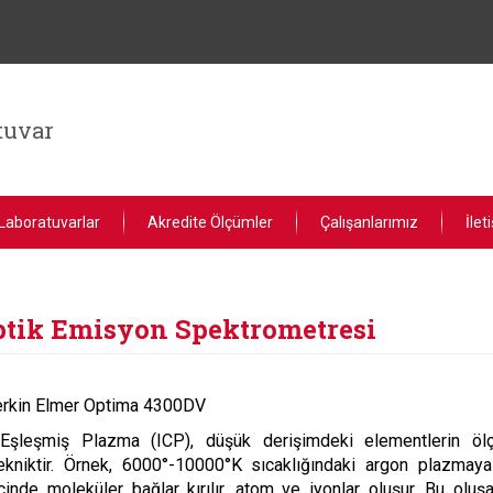
tuvar
Laboratuvarlar
Akredite Ölçümler
Çalışanlarımız
İlet
ptik Emisyon Spektrometresi
rkin Elmer Optima 4300DV
 Eşleşmiş Plazma (ICP), düşük derişimdeki elementlerin ölç
tekniktir. Örnek, 6000°-10000°K sıcaklığındaki argon plazmaya 
inde moleküler bağlar kırılır, atom ve iyonlar oluşur. Bu olu