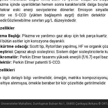
lazma içinde uyarıldıktan hemen sonra karakteristik dalga boylar
tekrar eski enerji seviyelerine dönerler. Emisyon sinyalle
atör ve S-CCD (yükten bağlaşımlı aygıt) dizilim detektör 
edir.Gözlenebilme sınırları µg/L düzeyindedir.
zellikler
zma Başlığı:
Plazma ve yardımcı gaz akışı için tek parça kuartz
l bütün asitler için korozyona dayanıklı.
kürtme odacığı:
Scott tip, Ryton'dan yapılmış, HF ve organik çöz
eştirici:
Çapraz akışlı sisleştirici. Sistem diğer sisleştiricilerle 
ikromatör:
Perkin Elmer tasarımı yüksek enerjili (f/6.7) eşel baz
ektör:
Perkin Elmer patentli S-CCD.
ellikleri
e ilgili detaylı bilgi verilmelidir; örneğin, matriks kompozisyonu,
ltiye alınmışsa, örnekle beraber bir kör çözeltide getirilmelidir.
i Üniversiteler Mahallesi, Dumlupınar Bulvarı No:1, 06800 Çankaya/Ankara ©