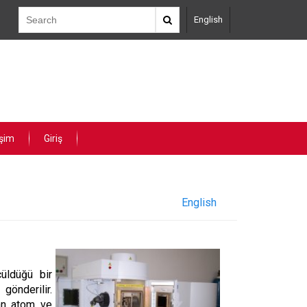
English
işim
Giriş
English
üldüğü bir
gönderilir.
şan atom ve