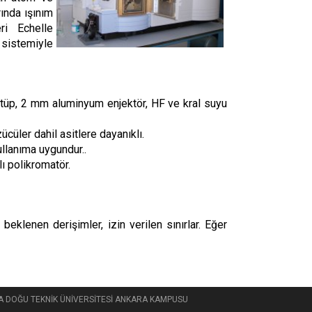
ında ışınım
ri Echelle
sistemiyle
 tüp, 2 mm aluminyum enjektör, HF ve kral suyu
ücüler dahil asitlere dayanıklı.
kullanıma uygundur..
lı polikromatör.
 beklenen derişimler, izin verilen sınırlar. Eğer
 ORTA DOĞU TEKNİK ÜNİVERSİTESİ ANKARA KAMPUSU