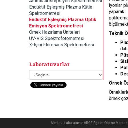
Atomik Absorpsiyon Spektrometresi
iyonlar p
Endüktif Eşleşmiş Plazma Kütle
yaparak 
Spektrometresi
polikrom
Endüktif Eşleşmiş Plazma Optik
ölçülmekt
Emisyon Spektrometresi
Örnek Hazırlama Üniteleri
Teknik Ö
UV-VIS Spektrofotometresi
Pla
X-Işını Floresans Spektometresi
dahi
Püs
Sisl
Laboratuvarlar
Pol
Ded
Örnek Öz
Örneklerl
örnek çöze
Merkezi Laboratuvar ARGE Eğitim Ölçme Merkez