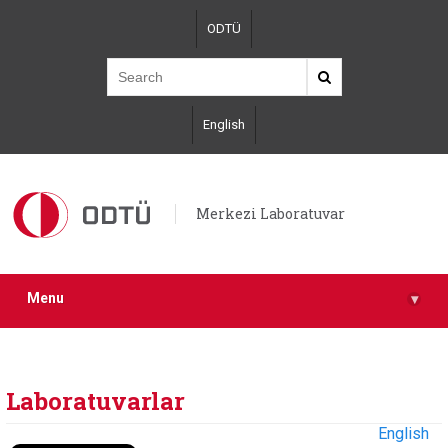
Skip
ODTÜ
to
main
content
English
Merkezi Laboratuvar
Menu
▾
Laboratuvarlar
English