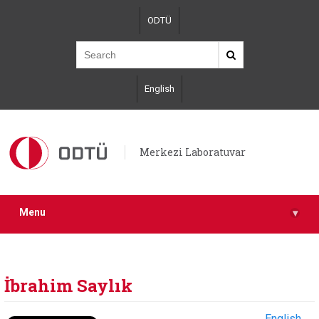
Skip
ODTÜ
to
main
content
English
Merkezi Laboratuvar
Menu
▾
İbrahim Saylık
English