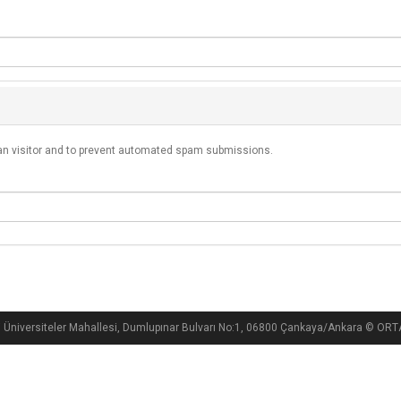
man visitor and to prevent automated spam submissions.
i Üniversiteler Mahallesi, Dumlupınar Bulvarı No:1, 06800 Çankaya/Ankara ©