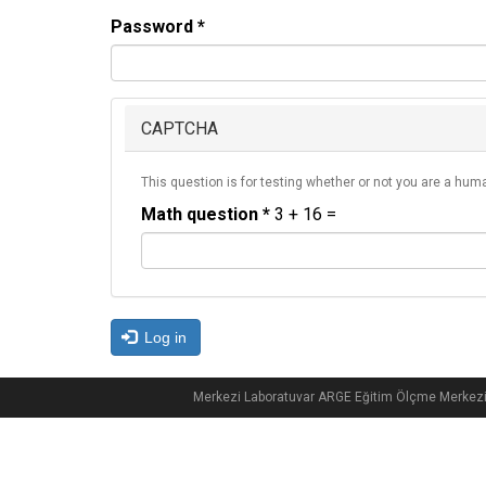
Password
*
CAPTCHA
This question is for testing whether or not you are a hu
Math question
*
3 + 16 =
Log in
Merkezi Laboratuvar ARGE Eğitim Ölçme Merkez