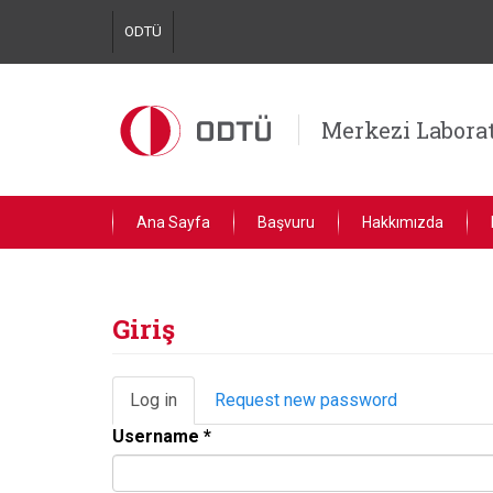
Skip
ODTÜ
to
main
content
Merkezi Labora
Ana Sayfa
Başvuru
Hakkımızda
Giriş
Primary
Log in
(active
Request new password
tabs
tab)
Username
*