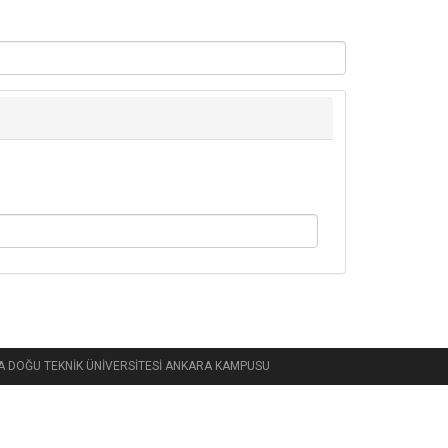
 ORTA DOĞU TEKNİK ÜNİVERSİTESİ ANKARA KAMPUSU