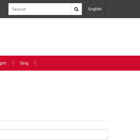
English
işim
Giriş