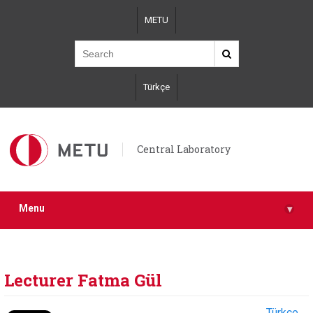
Skip
METU
to
main
content
Türkçe
Central Laboratory
Menu
▾
Lecturer Fatma Gül
Türkçe